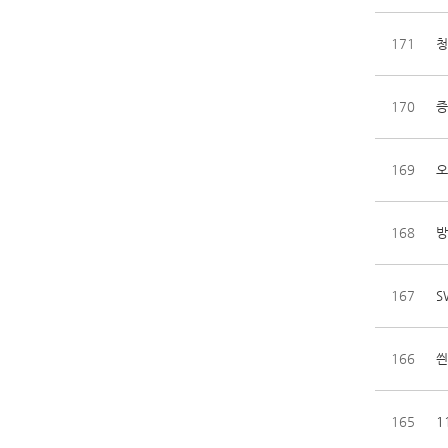
171
청
170
증
169
오
168
방
167
S
166
씐
165
1