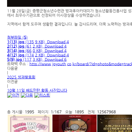
11월 28일(금) 증평군청소년수련관 방과후아카데미가 청소년활동진흥사업 
에서 최우수기관으로 선정되어 이사장상을 수상하였습니다.
지역에서 함께 도우며 생활한 결과입니다. 늘 감사드리며, 더욱 노력하는 방
첨부파일 (
5
)
1(13).jpg
(135.9 KB), Download:4
2(12).jpg
(61.2 KB), Download:4
3(14).jpg
(66.0 KB), Download:4
4(12).jpg
(174.2 KB), Download:4
5(9).jpg
(117.3 KB), Download:6
트랙백 주소 :
http://www.jpyouth.co.kr/board/?id=photo&mode=tra
다음글
|
2025 성과발표회
이전글
|
10월 11일 배드민턴 활동 사진입니다
총 게시물:
1995
페이지:
1
/
167
오늘:
1895
전체:
12567968